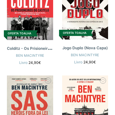
OFERTA TOALHA
OFERTA TOALHA
C
olditz - Os Prisioneiros do Castelo
Jogo Duplo (Nova Capa)
BEN MACINTYRE
BEN MACINTYRE
Livro
24,90€
Livro
24,90€