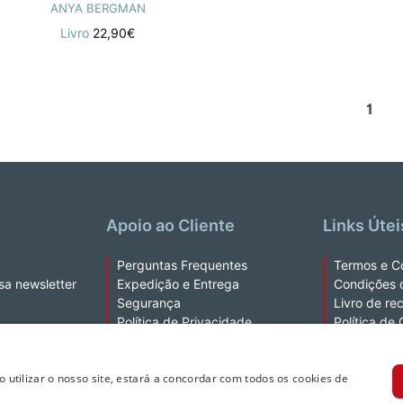
ANYA BERGMAN
Livro
22,90€
1
Apoio ao Cliente
Links Útei
Perguntas Frequentes
Termos e C
sa newsletter
Expedição e Entrega
Condições 
Segurança
Livro de re
Política de Privacidade
Política de
Fale Connosco
Kobo Plus 
Ao utilizar o nosso site, estará a concordar com todos os cookies de