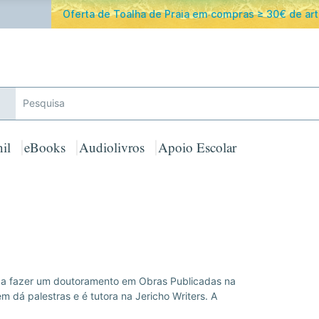
ferta de Toalha de Praia em compras ≥ 30€ de artigos assinalad
il
eBooks
Audiolivros
Apoio Escolar
 a fazer um doutoramento em Obras Publicadas na
 dá palestras e é tutora na Jericho Writers. A