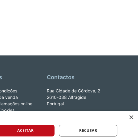
s
Contactos
ondições
Rua Cidade de Córdova, 2
de venda
2610-038 Alfragide
clamações online
Portugal
 Cookies
×
e_LeYa
ACEITAR
RECUSAR