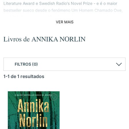
Literature Award e Swedish Radio's Novel Prize - e é o maior
bestseller sueco desde o fenómeno Um Homem Chamado Ove,
de 2012. Traduzido em 15 países, vai ser adaptado a série
VER MAIS
televisiva.
Livros de ANNIKA NORLIN
FILTROS (0)
1-1 de 1 resultados