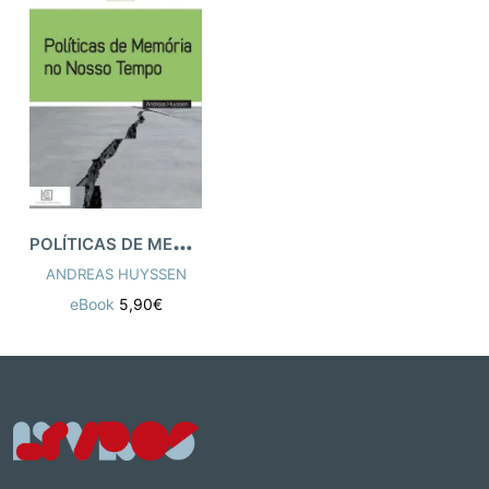
P
OLÍTICAS DE MEMÓRIA NO NOSSO TEMPO
ANDREAS HUYSSEN
eBook
5,90€