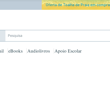
ferta de Toalha de Praia em compras ≥ 30€ de artigos assinalad
il
eBooks
Audiolivros
Apoio Escolar