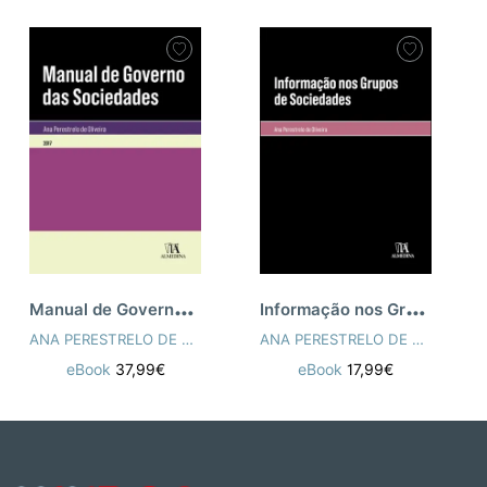
M
anual de Governo das Sociedades
I
nformação nos Grupos de Sociedades
ANA PERESTRELO DE OLIVEIRA
ANA PERESTRELO DE OLIVEIRA
eBook
37,99€
eBook
17,99€