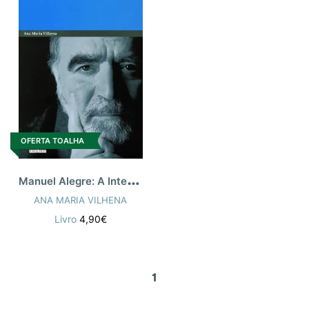
OFERTA TOALHA
M
anuel Alegre: A Interminável
ANA MARIA VILHENA
Livro
4,90€
1