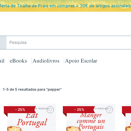
 GRATUITOS em encomendas acima de 25€ para Portugal Cont
il
eBooks
Audiolivros
Apoio Escolar
1-5 de 5 resultados
para "pepper"
-
25%
-
25%