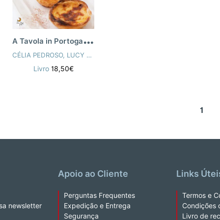
A
Tavola in Portogallo (Eat Portugal - Italiano)
CÉLIA PEDROSO
,
LUCY PEPPER
Livro
18,50€
1
Apoio ao Cliente
Links Útei
Perguntas Frequentes
Termos e C
sa newsletter
Expedição e Entrega
Condições 
Segurança
Livro de re