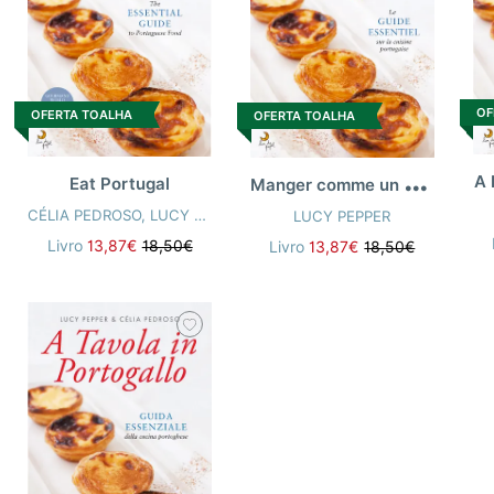
OF
OFERTA TOALHA
OFERTA TOALHA
M
anger comme un Portugais
A 
Eat Portugal
CÉLIA PEDROSO
,
LUCY PEPPER
LUCY PEPPER
Livro
13,87€
18,50€
Livro
13,87€
18,50€