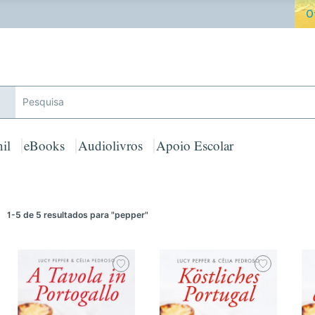
ferta de Toalha de Praia em compras ≥ 30€ de artigos assinalad
il
eBooks
Audiolivros
Apoio Escolar
1-5 de 5 resultados
para "pepper"