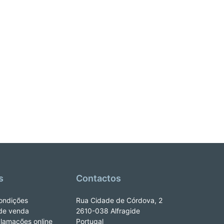
s
Contactos
ondições
Rua Cidade de Córdova, 2
de venda
2610-038 Alfragide
clamações online
Portugal