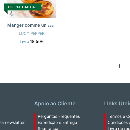
OFERTA TOALHA
M
anger comme un Portugais
LUCY PEPPER
Livro
18,50€
1
Apoio ao Cliente
Links Útei
Perguntas Frequentes
Termos e C
sa newsletter
Expedição e Entrega
Condições 
Segurança
Livro de re