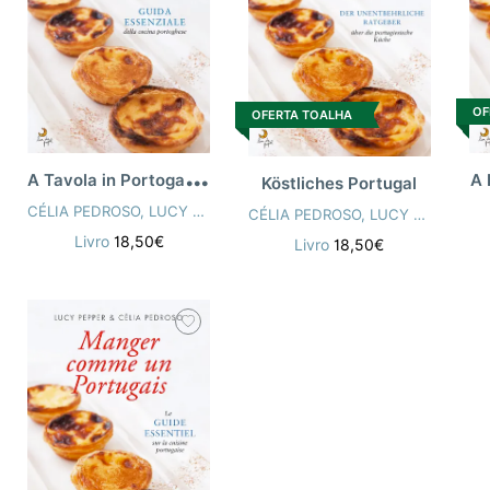
OF
OFERTA TOALHA
A
Tavola in Portogallo (Eat Portugal - Italiano)
A 
Köstliches Portugal
CÉLIA PEDROSO
,
LUCY PEPPER
CÉLIA PEDROSO
,
LUCY PEPPER
Livro
18,50€
Livro
18,50€