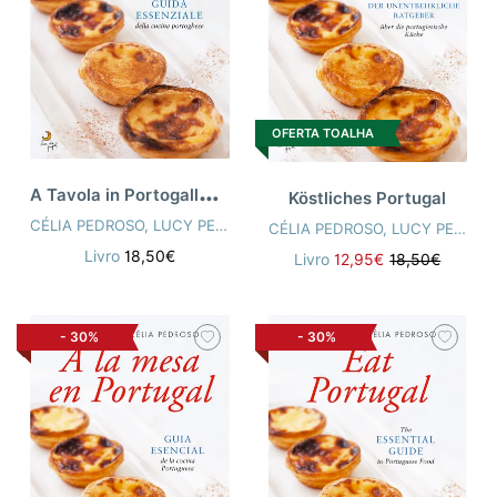
OFERTA TOALHA
A
Tavola in Portogallo (Eat Portugal - Italiano)
Köstliches Portugal
CÉLIA PEDROSO
,
LUCY PEPPER
CÉLIA PEDROSO
,
LUCY PEPPER
Livro
18,50€
Livro
12,95€
18,50€
-
30%
-
30%