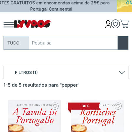
Oferta de Toalha de Praia em compras ≥ 30€ de artigos
assinalados
TUDO
FILTROS (1)
1-5 de 5 resultados
para "pepper"
-
30%