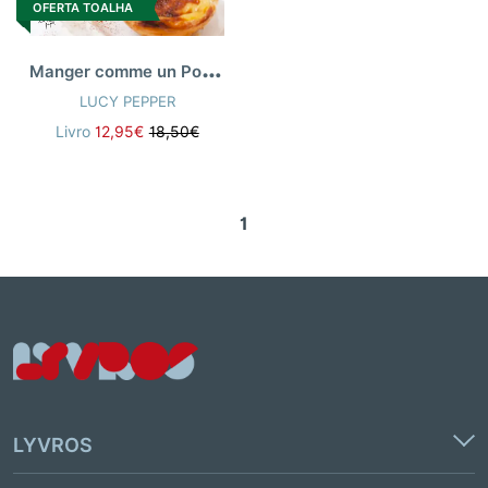
OFERTA TOALHA
M
anger comme un Portugais
LUCY PEPPER
Livro
12,95€
18,50€
1
LYVROS