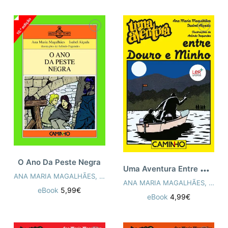
O Ano Da Peste Negra
U
ma Aventura Entre Douro e Minho
ANA MARIA MAGALHÃES
,
ISABEL ALÇADA
ANA MARIA MAGALHÃES
,
ISAB
eBook
5,99€
eBook
4,99€