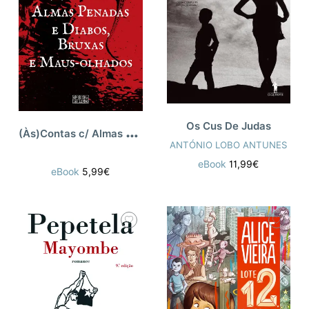
Os Cus De Judas
(
Às)Contas c/ Almas Penadas e Diab
ANTÓNIO LOBO ANTUNES
eBook
11,99€
eBook
5,99€