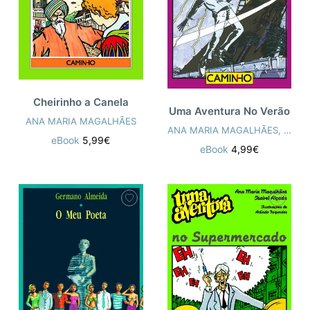
Cheirinho a Canela
Uma Aventura No Verão
ANA MARIA MAGALHÃES
ANA MARIA MAGALHÃES
,
ISAB
eBook
5,99€
eBook
4,99€