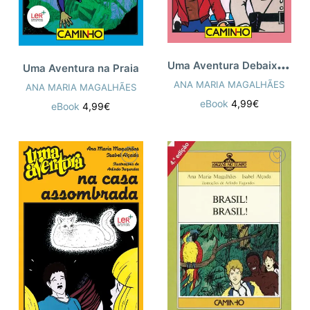
U
ma Aventura Debaixo da Terra
Uma Aventura na Praia
ANA MARIA MAGALHÃES
ANA MARIA MAGALHÃES
eBook
4,99€
eBook
4,99€