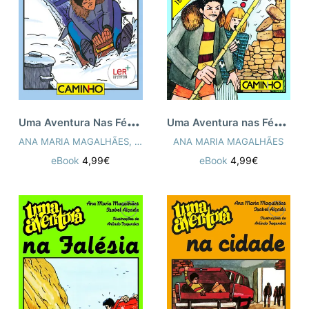
U
ma Aventura Nas Férias Da Páscoa
U
ma Aventura nas Férias de Natal
ANA MARIA MAGALHÃES
,
ISABEL ALÇADA
ANA MARIA MAGALHÃES
eBook
4,99€
eBook
4,99€