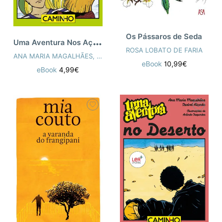
Os Pássaros de Seda
U
ma Aventura Nos Açores
ROSA LOBATO DE FARIA
ANA MARIA MAGALHÃES
,
ISABEL ALÇADA
eBook
10,99€
eBook
4,99€