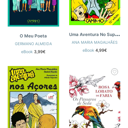
U
ma Aventura No Supermercado
O Meu Poeta
ANA MARIA MAGALHÃES
GERMANO ALMEIDA
eBook
4,99€
eBook
3,99€