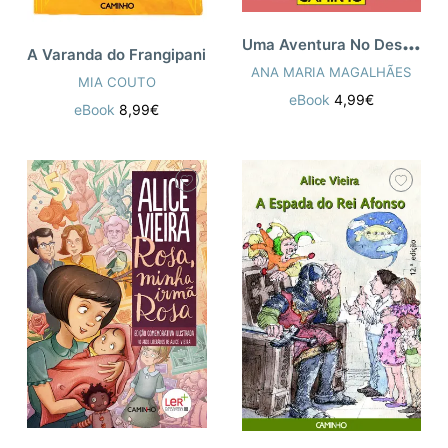
U
ma Aventura No Deserto
A Varanda do Frangipani
ANA MARIA MAGALHÃES
MIA COUTO
eBook
4,99€
eBook
8,99€