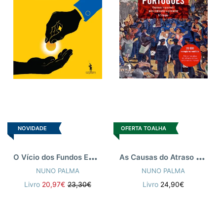
NOVIDADE
OFERTA TOALHA
O
Vício dos Fundos Europeus
A
s Causas do Atraso Português
NUNO PALMA
NUNO PALMA
Livro
20,97€
23,30€
Livro
24,90€