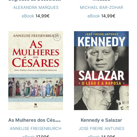
ALEXANDRA MARQUES
MICHAEL BAR-ZOHAR
eBook
14,99€
eBook
14,99€
A
s Mulheres dos Césares
Kennedy e Salazar
ANNELISE FREISENBURCH
JOSE FREIRE ANTUNES