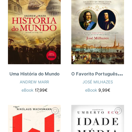
O
Favorito Português de Pedro O Grande
Uma História do Mundo
ANDREW MARR
JOSÉ MILHAZES
eBook
17,99€
eBook
9,99€