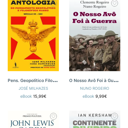
P
ens. Geopolítico Filosófico Russo
O
Nosso Avô Foi à Guerra
JOSÉ MILHAZES
NUNO ROGEIRO
eBook
15,99€
eBook
9,99€