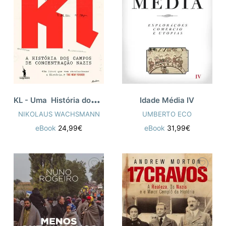
K
L - Uma História dos Campos de Concent
Idade Média IV
NIKOLAUS WACHSMANN
UMBERTO ECO
eBook
24,99€
eBook
31,99€