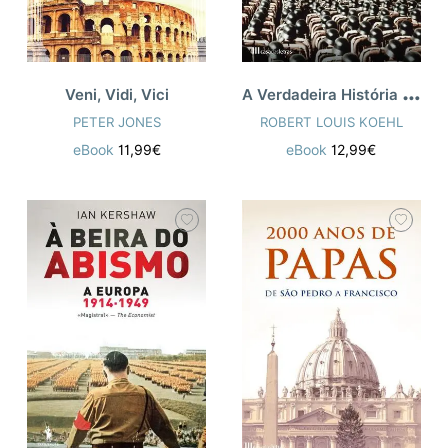
A
Verdadeira História da SS
Veni, Vidi, Vici
PETER JONES
ROBERT LOUIS KOEHL
eBook
11,99€
eBook
12,99€