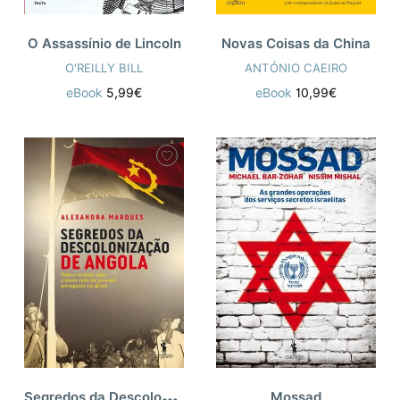
O Assassínio de Lincoln
Novas Coisas da China
O'REILLY BILL
ANTÓNIO CAEIRO
eBook
5,99€
eBook
10,99€
S
egredos da Descolonização de Angola
Mossad