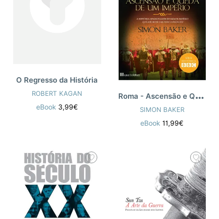
O Regresso da História
R
oma - Ascensão e Queda de um Império
ROBERT KAGAN
eBook
3,99€
SIMON BAKER
eBook
11,99€