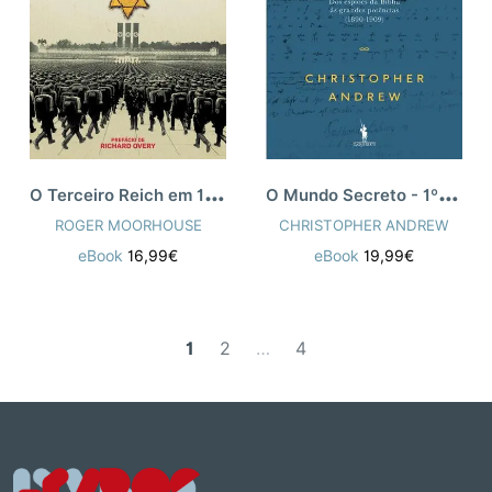
O
Terceiro Reich em 100 Objetos
O
Mundo Secreto - 1º Vol
ROGER MOORHOUSE
CHRISTOPHER ANDREW
eBook
16,99€
eBook
19,99€
1
2
…
4