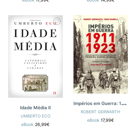
eBook
17,99€
eBook
14,99€
I
mpérios em Guerra: 1911-1923
Idade Média II
ROBERT GERWARTH
UMBERTO ECO
eBook
17,99€
eBook
26,99€