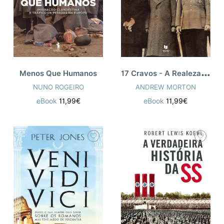
1
7 Cravos - A Realeza e os Nazis
Menos Que Humanos
NUNO ROGEIRO
ANDREW MORTON
eBook
11,99€
eBook
11,99€