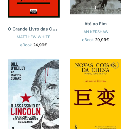
Até ao Fim
O
Grande Livro das Coisas Horríveis
IAN KERSHAW
MATTHEW WHITE
eBook
20,99€
eBook
24,99€