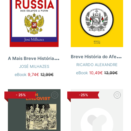
B
reve História do Afeganistão
A
Mais Breve História da Rússia
RICARDO ALEXANDRE
JOSÉ MILHAZES
eBook
10,49€
13,99€
eBook
9,74€
12,99€
-
25%
-25%