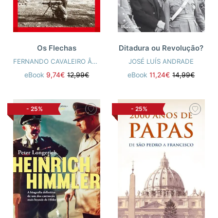
Os Flechas
Ditadura ou Revolução?
FERNANDO CAVALEIRO ÂNGELO
JOSÉ LUÍS ANDRADE
eBook
9,74€
12,99€
eBook
11,24€
14,99€
-
25%
-
25%