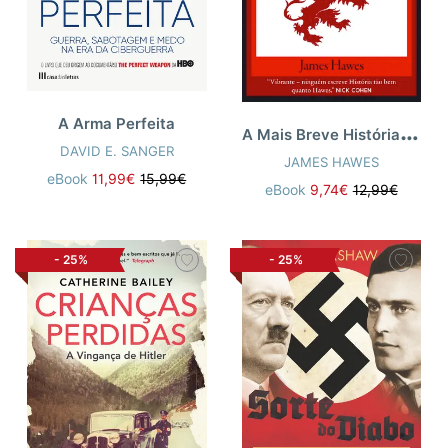
A Arma Perfeita
A
Mais Breve História Inglaterra
DAVID E. SANGER
JAMES HAWES
eBook
11,99€
15,99€
eBook
9,74€
12,99€
-
25%
-
25%