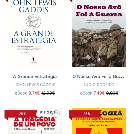
O
Nosso Avô Foi à Guerra
A Grande Estratégia
JOHN LEWIS GADDIS
NUNO ROGEIRO
eBook
9,74€
12,99€
eBook
7,49€
9,99€
-
25%
-
25%