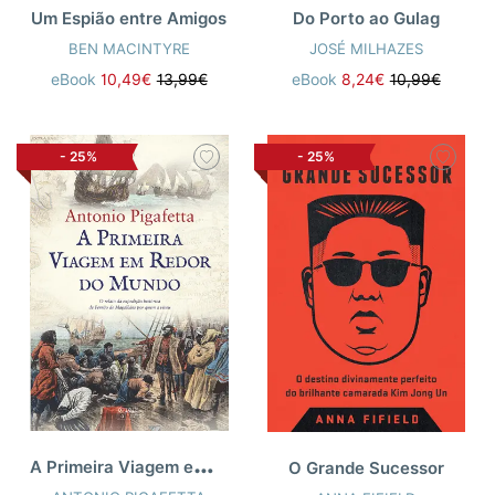
Um Espião entre Amigos
Do Porto ao Gulag
BEN MACINTYRE
JOSÉ MILHAZES
eBook
10,49€
13,99€
eBook
8,24€
10,99€
-
25%
-
25%
A
Primeira Viagem em Redor Mundo
O Grande Sucessor