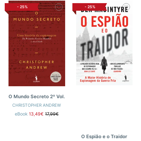
-
25%
-
25%
O Mundo Secreto 2º Vol.
CHRISTOPHER ANDREW
eBook
13,49€
17,99€
O Espião e o Traidor