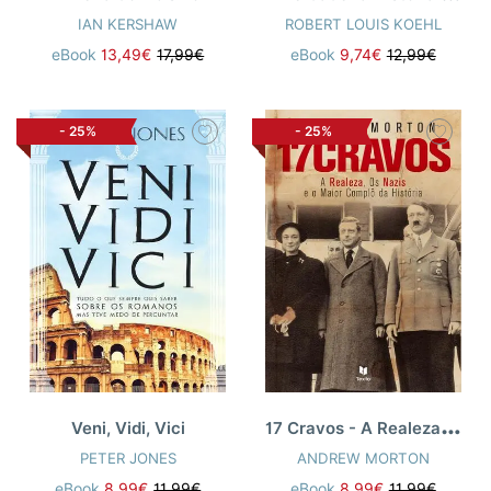
IAN KERSHAW
ROBERT LOUIS KOEHL
eBook
13,49€
17,99€
eBook
9,74€
12,99€
-
25%
-
25%
1
7 Cravos - A Realeza e os Nazis
Veni, Vidi, Vici
PETER JONES
ANDREW MORTON
eBook
8,99€
11,99€
eBook
8,99€
11,99€