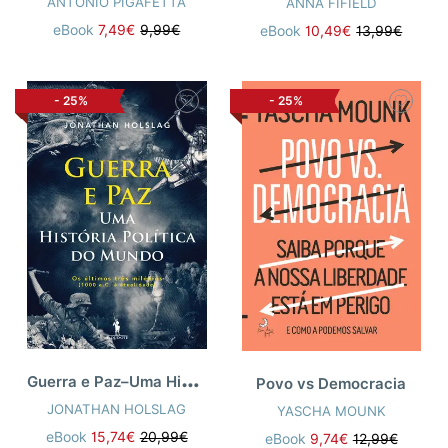
ANTONIO PIGAFETTA
ANNA FIFIELD
eBook
7,49€
9,99€
eBook
10,49€
13,99€
-
25%
-
25%
G
uerra e Paz–Uma História Política
Povo vs Democracia
JONATHAN HOLSLAG
YASCHA MOUNK
eBook
15,74€
20,99€
eBook
9,74€
12,99€