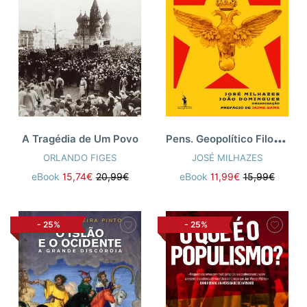
P
ens. Geopolítico Filosófico Russo
A Tragédia de Um Povo
ORLANDO FIGES
JOSÉ MILHAZES
eBook
15,74€
20,99€
eBook
11,99€
15,99€
-
25%
-
25%