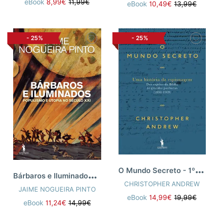
eBook
8,99€
11,99€
eBook
10,49€
13,99€
-
25%
-
25%
O
Mundo Secreto - 1º Vol
B
árbaros e Iluminados... [ne]
CHRISTOPHER ANDREW
JAIME NOGUEIRA PINTO
eBook
14,99€
19,99€
eBook
11,24€
14,99€