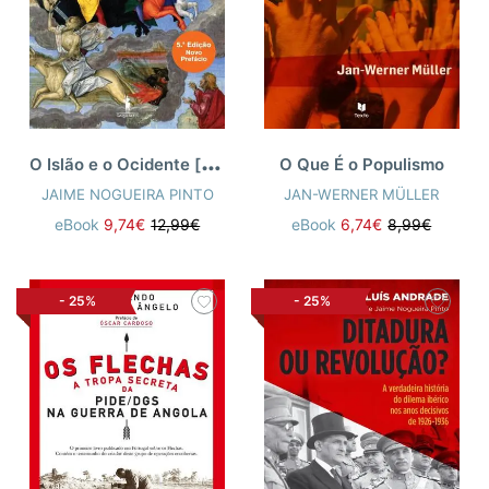
O
Islão e o Ocidente [n.e]
O Que É o Populismo
JAIME NOGUEIRA PINTO
JAN-WERNER MÜLLER
eBook
9,74€
12,99€
eBook
6,74€
8,99€
-
25%
-
25%