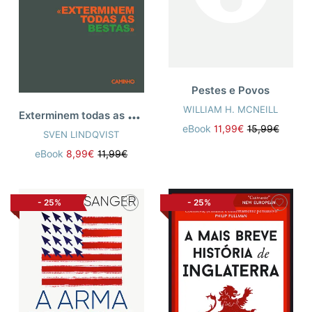
Pestes e Povos
E
xterminem todas as Bestas
WILLIAM H. MCNEILL
eBook
11,99€
15,99€
SVEN LINDQVIST
eBook
8,99€
11,99€
-
25%
-
25%