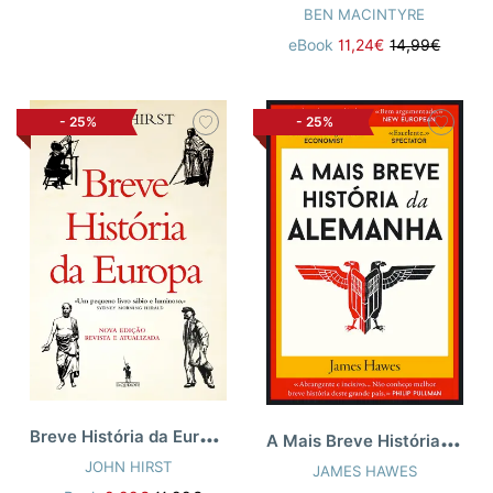
BEN MACINTYRE
eBook
11,24€
14,99€
-
25%
-
25%
B
reve História da Europa [ne]
A
Mais Breve História da Alemanha
JOHN HIRST
JAMES HAWES