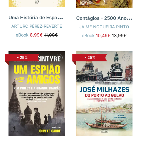
U
ma História de Espanha
C
ontágios - 2500 Anos de Pestes
ARTURO PÉREZ-REVERTE
JAIME NOGUEIRA PINTO
eBook
8,99€
11,99€
eBook
10,49€
13,99€
-
25%
-
25%