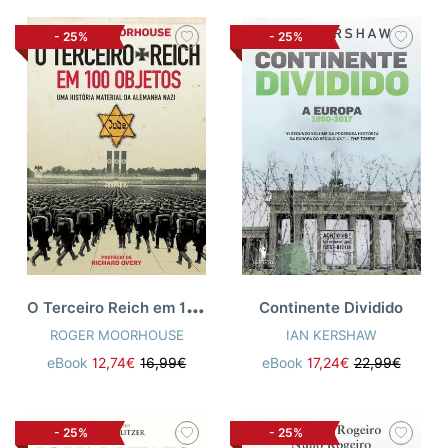
-
25%
-
25%
O
Terceiro Reich em 100 Objetos
Continente Dividido
ROGER MOORHOUSE
IAN KERSHAW
eBook
12,74€
16,99€
eBook
17,24€
22,99€
-
25%
-
25%