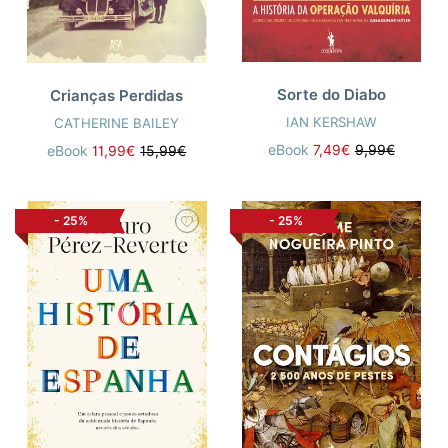
Sorte do Diabo
Crianças Perdidas
IAN KERSHAW
CATHERINE BAILEY
eBook
7,49€
9,99€
eBook
11,99€
15,99€
-
25%
-
25%