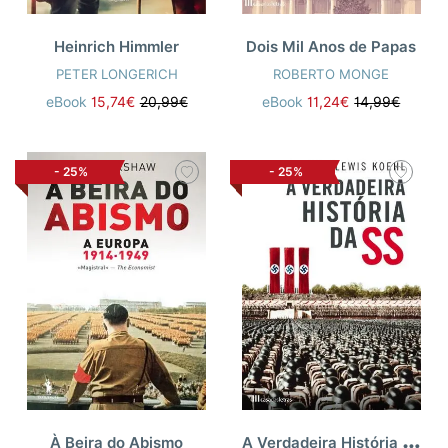
Heinrich Himmler
Dois Mil Anos de Papas
PETER LONGERICH
ROBERTO MONGE
eBook
15,74€
20,99€
eBook
11,24€
14,99€
-
25%
-
25%
A
Verdadeira História da SS
À Beira do Abismo